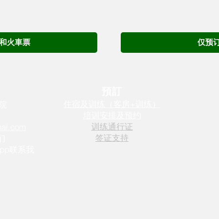
和火車票
仅预
預訂
住宿及训练（客房+训练）
院
培训安排及预约
训练通行证
mai.com
签证支持
们
pp联系我