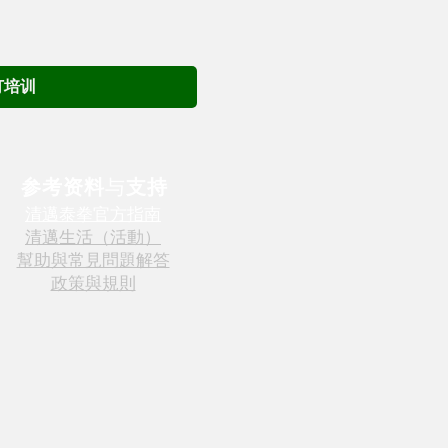
订培训
参考资料
与
支持
清邁泰拳官方指南
清邁生活（活動）
幫助與常見問題解答
政策與規則