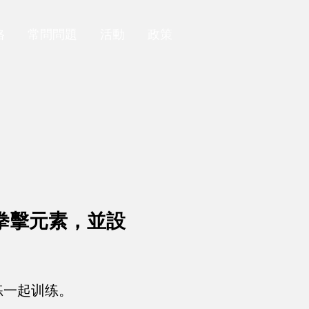
格
常問問題
活動
政策
拳擊元素，並設
练一起训练。