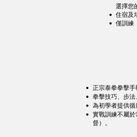
選擇您
住宿及
僅訓練
正宗泰拳拳擊手
拳擊技巧、步法
為初學者提供循
實戰訓練不屬於
督）。