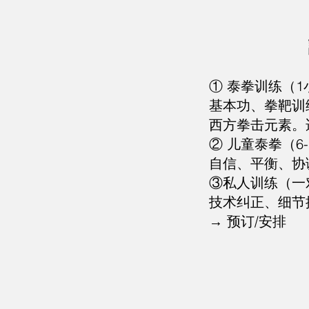
① 泰拳训练（1
基本功、拳靶训
西方拳击元素。
② 儿童泰拳（6-
自信、平衡、协
③
私人训练（一
技术纠正、细节
→ 预订/安排