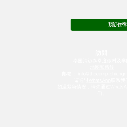
預訂住宿
訪問
泰国清迈
泰拳度假村及学
地图和路线
邮箱：
info@thecamp-chiang
请通过
WhatsApp
联系我
如遇紧急情况，请先通过WhatsA
们。