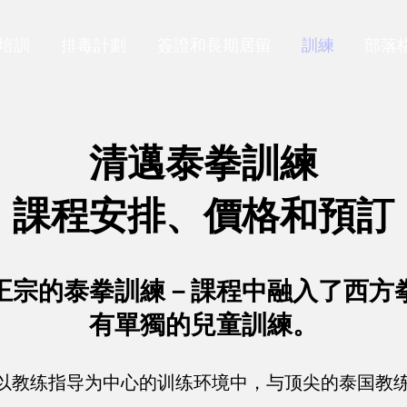
培訓
排毒計劃
簽證和長期居留
訓練
部落
清邁泰拳訓練
課程安排、價格和預訂
正宗的泰拳訓練－課程中融入了西方
有單獨的兒童訓練。
以教练指导为中心的训练环境中，与顶尖的泰国教