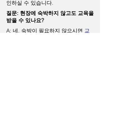
인하실 수 있습니다.
질문: 현장에 숙박하지 않고도 교육을
받을 수 있나요?
A: 네. 숙박이 필요하지 않으시면
교
육 전용 예약 페이지를
이용해 주세
요.
질문: 라이트 플랜과 풀 플랜의 차이
점은 무엇인가요?
A: 가격은 계절, 객실 유형 및 숙박 기
간에 따라 다릅니다.
다음은 대략적인 가격입니다.
임원실
객실만 이용 시: 22달러 / 19유로 ~
라이트 플랜: 41달러 / 35유로~
전체 플랜: 52달러 / 45유로 ~
디톡스 프로그램: 50달러 / 43유로 ~
기숙사
객실만 이용 시: 7달러 / 6유로 ~