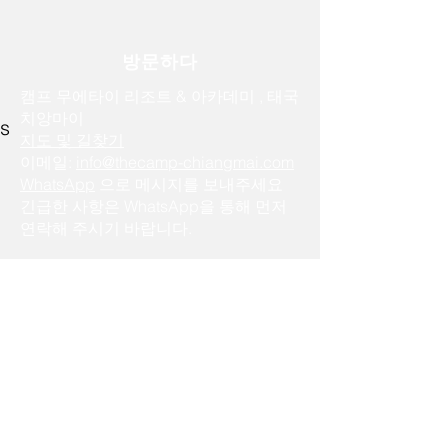
방문하다
캠프 무에타이 리조트 & 아카데미
, 태국
치앙마이
ts
지도 및 길찾기
이메일:
info@thecamp-chiangmai.com
WhatsApp
으로 메시지를 보내주세요
긴급한 사항은 WhatsApp을 통해 먼저
연락해 주시기 바랍니다.
예약
숙박 및 교육 (객실 + 교육)
교육 일정 및 예약
훈련 패스
비자 지원
참고
및
지원
치앙마이 공식 무에타이 가이드