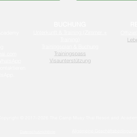
BUCHUNG
R
Unterkunft & Training (Zimmer +
Academy
Offizi
Training)
Lebe
Trainingsplan & Buchung
ng
Trainingspass
mai.com
Visaunterstützung
WhatsApp
ontaktieren
atsApp.
Copyright © 2017–2026 The Camp Muay Thai Resort and Acade
Allgemeine Geschäftsbedingung
Datenschutzrichtlinie