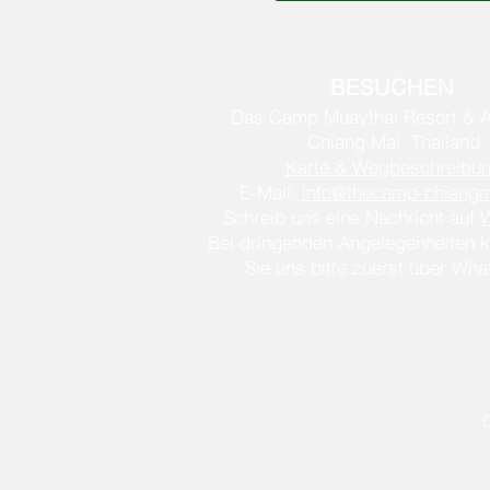
BESUCHEN
Das Camp Muaythai Resort & 
Chiang Mai, Thailand
Karte & Wegbeschreibu
E-Mail:
info@thecamp-chiang
Schreib uns eine Nachricht auf
Bei dringenden Angelegenheiten k
Sie uns bitte zuerst über Wh