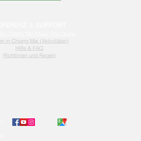
EFERENZ
&
SUPPORT
eller Chiang Mai Muay Thai Guide
n in Chiang Mai (Aktivitäten)
Hilfe & FAQ
Richtlinien und Regeln
my
en