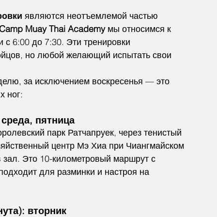
ровки
 являются неотъемлемой частью 
 Camp Muay Thai Academy
 мы относимся к 
 с 6:00 до 7:30. Эти тренировки 
ойцов, но любой желающий испытать свои 
делю, за исключением воскресенья — это 
х ног:
 среда, пятница
оролевский парк Ратчапруек, через тенистый 
озяйственный центр Мэ Хиа при Чиангмайском 
 зал. Это 10-километровый маршрут с 
одходит для разминки и настроя на 
ута): вторник