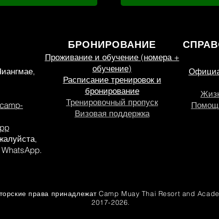
БРОНИРОВАНИЕ
СПРА
Проживание и обучение (номера +
обучение)
Чиангмае,
Официал
Расписание тренировок и
бронирование
Жизн
Тренировочный пропуск
ecamp-
Помощь
Визовая поддержка
pp
жалуйста,
 WhatsApp.
торские права принадлежат Camp Muay Thai Resort and Acade
2017-2026.