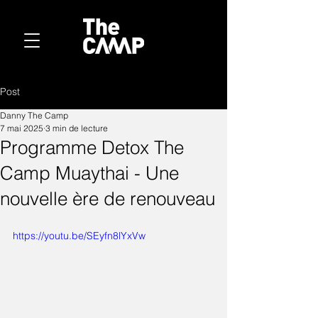
Post
Danny The Camp
7 mai 2025
3 min de lecture
Programme Detox The
Camp Muaythai - Une
nouvelle ère de renouveau
https://youtu.be/SEyfn8lYxVw