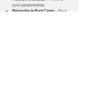
suivi personnalisé.
Rejoindre le Boot Camp
 – Pour 
ceux qui visent un niveau 
supérieur :
Repas riches en protéines et 
faibles en calories
Entraînements Muay Thai 
intensifs + exercices ciblés
Ce programme avancé prolonge les 
bénéfices de la detox.
Votre transformation 
commence ici
Le 
programme detox The Camp 
Muaythai
 est bien plus qu’une simple 
retraite – c’est une réinitialisation 
complète. Qu’il s’agisse du format 