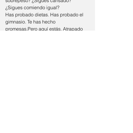
sobrepeso? ¿Sigues cansado? 
¿Sigues comiendo igual?
Has probado dietas. Has probado el 
gimnasio. Te has hecho 
promesas.Pero aquí estás. Atrapado 
en el mismo lugar.
Esta vez, intenta algo diferente.Intenta 
algo 
real
.
Limpia las toxinas. Purifica tu sangre. 
Aclara tu mente. Recupera tu salud.
Vuelve a empezar en The Camp.
¿Estás listo para dejar de comer y 
empezar a sanar?