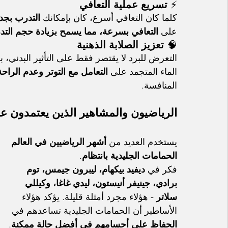
⚡ 
تسريع عملية التعافي
كلما كان التعافي أسرع، كان بإمكانك 
التدرب بجدي
على 
التعافي بسرعة، مما يسمح بزيادة حجم التدر
🧠 
تعزيز الصلابة الذهنية
التعرض للبرد لا يقتصر فقط على التأثير البدني، بل
الماء المتجمد على 
التعامل مع التوتر وعدم الراحة
المنافسة.
الرياضيون والمشاهير الذين يعتمدون عل
يستخدم العديد من 
أشهر الرياضيين في العالم 
الحمامات الجليدية بانتظام
.
فكر في 
ديفيد بيكهام، ليبرون جيمس، توم 
برادي، جينيفر أنيستون، ليدي غاغا، وكيللي 
سلاتر
 - هؤلاء مجرد أمثلة قليلة. يؤكد هؤلاء 
الأساطير أن الحمامات الجليدية تساعدهم في 
الحفاظ على أجسامهم في أفضل حالة ممكنة
.