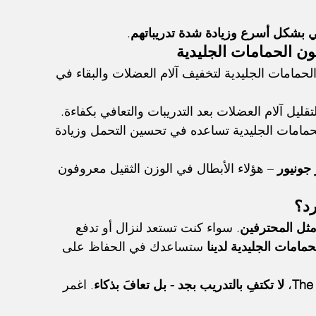
ي بشكل أسرع وزيادة شدة تدريباتهم
.
ون الحمامات الجليدية
حمامات الجليدية لتخفيف آلام العضلات والبقاء في 
قليل آلام العضلات بعد التدريبات والتعافي بكفاءة.
U يقول إن الحمامات الجليدية تساعده في تحسين التحمل وزيادة 
جونيور
 – هؤلاء الأبطال في الوزن الثقيل معروفون 
رد؟
مثل المحترفين
. سواء كنت تستعد لنزال أو تدفع 
مامات الجليدية لدينا
 ستساعدك في الحفاظ على 
The
، 
لا تكتفِ بالتدريب بجد - بل تعافَ بذكاء
. اغمر 