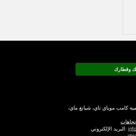
تك وقطارك
مية كامب موياي تاي،
شيانغ ماي،
تجاهات
inf
البريد الإلكتروني:
chi