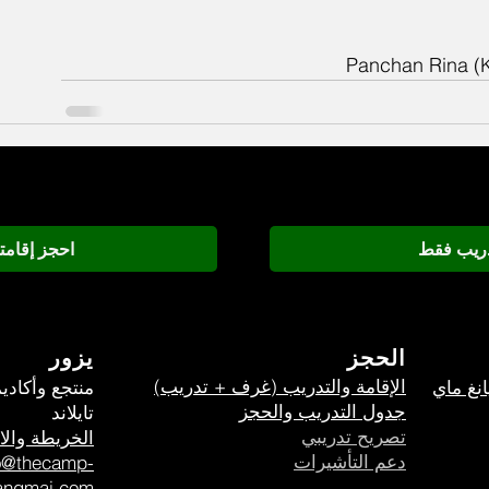
Panchan Rina (K
دريب فقط
احجز إقام
الحجز
يزور
الإقامة والتدريب (غرف + تدريب)
انغ ماي
منتجع وأكادي
جدول التدريب والحجز
تايلاند
تصريح تدريبي
الخريطة والا
دعم التأشيرات
o@thecamp-
angmai.com