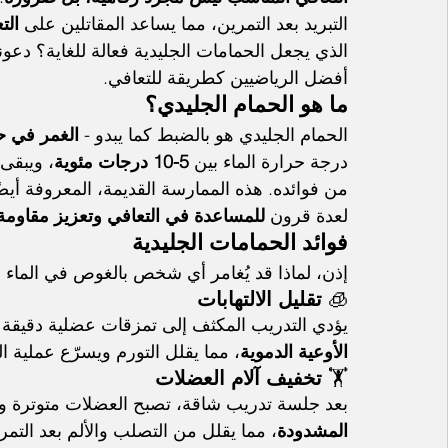
التبريد بعد التمرين، مما يساعد المقاتلين على 
الت
الذي يجعل الحمامات الجليدية فعالة للغاية؟ دعون
أفضل الرياضيين كطريقة للتعافي.
ما هو الحمام الجليدي؟
الحمام الجليدي هو بالضبط كما يبدو - 
الغمر في حو
درجة حرارة الماء بين 
5-10 درجات مئوية
، ويبقى 
من فوائده. هذه الممارسة القديمة، المعروفة أيضً
لعدة قرون 
للمساعدة في التعافي وتعزيز مقاوم
فوائد الحمامات الجليدية
إذن، لماذا قد يُغامر أي شخص بالغوص في الماء ا
🧊 
تقليل الالتهابات
يؤدي التدريب المكثف إلى تمزقات عضلية دقيقة وال
الأوعية الدموية
، مما يقلل التورم ويسرّع عملية ال
🏋️ 
تخفيف آلام العضلات
بعد جلسة تدريب شاقة، تصبح العضلات متوترة ومت
المشدودة
، مما يقلل من التصلب والألم بعد التمر