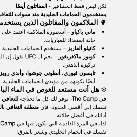
لكن ليس فقط المشاهير - 
المقاتلون أيضًا 
يستخدمون الحمامات الجليدية منذ سنوات للتعاف
🥊 
الملاكمون والمقاتلون الذين يستخدم
ماني باكياو
 – أسطورة الملاكمة اعتمد على ال
حالة استعداد للمباريات.
كانيلو ألفاريز
 – يستخدم الحمامات الجليدية لت
كونور ماكغريغور
 – نجم الـ FC
تركيزه الذهني.
تايسون فيوري، أنطوني جوشوا، وأندي رويز 
أيضًا بكونهم من مؤيدي الحمامات الجليدية.
❄️ 
هل أنت مستعد للغوص في الماء البا
في 
The Camp
، نوفر لك كل ما تحتاجه 
للتعافي 
نفسك إلى أقصى الحدود، فإن 
منطقة التعافي بالح
أدائك في أفضل حالاته.
لذا، في المرة القادمة التي تكون فيها في 
 Camp
نفسك في الحمام الجليدي وشعر بالفرق!