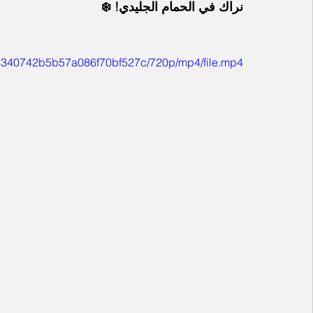
نراك في الحمام الجليدي! ❄️
a31340742b5b57a086f70bf527c/720p/mp4/file.mp4